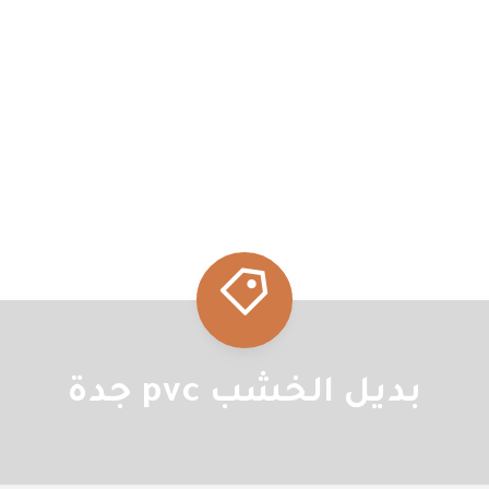
بديل الخشب pvc جدة