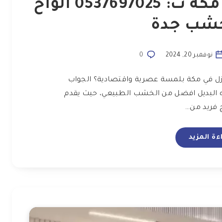
ديكورات بديل الخشب مكة ت: 0537697025 الواح
خشب جدة
نوفمبر 20, 2024
0
نازل في مكة بلمسة عصرية واقتصادية؟ الجواب
ه البديل افضل من الخشب الطبيعي، حيث يقدم
 فريد من…
ءة المزيد