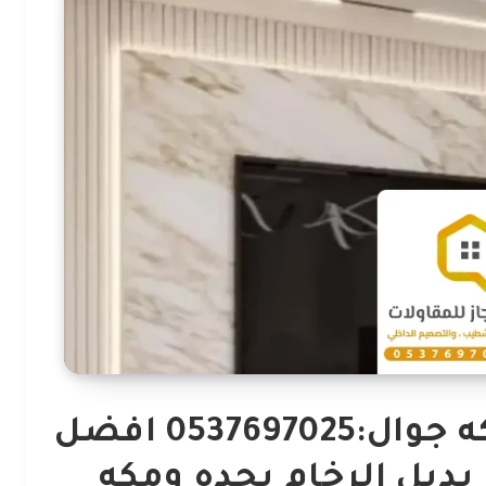
ديكورات بديل الرخام مكه جوال:0537697025 افضل
بديل الرخام بجده ومكه