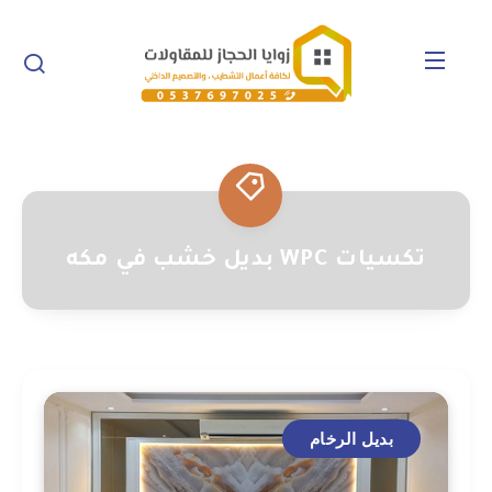
تكسيات WPC بديل خشب في مكه
بديل الرخام