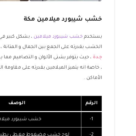
خشب شيبورد ميلامين مكة
يستخدم
خشب شيبورد ميلامين
، بشكل كبير في ت
الخشب بقدرته على الجمع بين الجمال و المتانة ، 
جدة
، حيث يتوفر بشتى الألوان و التصاميم مما 
، خاصة انه يتميز الميلامين بقدرته على مقاومة 
الأماكن .
الرقم
الوصف
1-
خشب شيبورد ميلام
2-
لوح خشب مضغوط مغطى بطبقة 