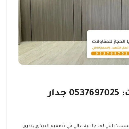
ديكورات شيبورد جدة ت: 0537697025 جدار
مسات التي لها جاذبية عالي في تصميم الديكور بطرق