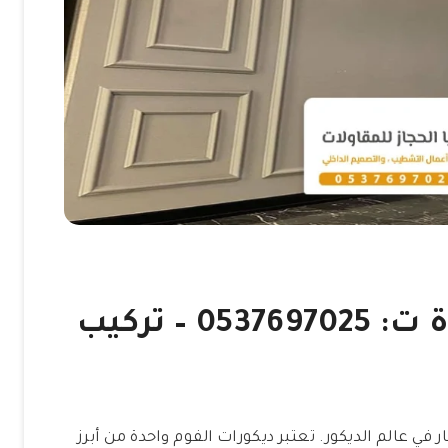
معلم ديكورات فوم جدة ت: 0537697025 – تركيب
ر في عالم الديكور. تعتبر ديكورات الفوم واحدة من أبرز