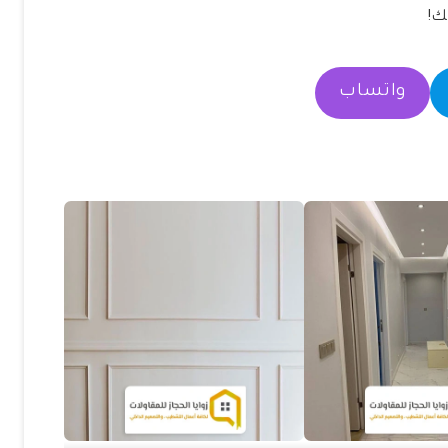
ك!
واتساب