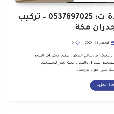
معلم ديكورات فوم جدة ت: 0537697025 – تركيب
دران مكة
نوفمبر 25, 2024
0
ابتكار في عالم الديكور. تعتبر ديكورات الفوم
 تصميم المنازل والفلل، حيث تتيح للمصممي
لاك خلق أجواء مريحة…
ءة المزيد