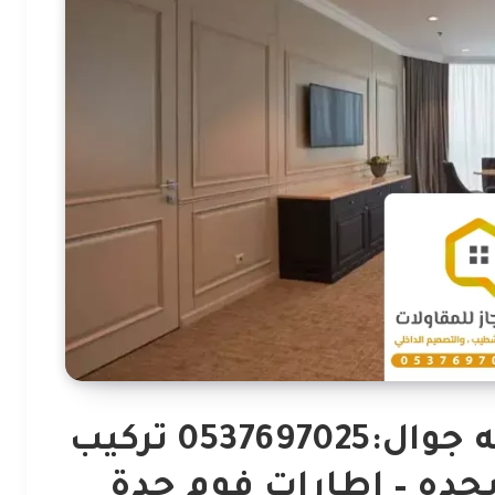
معلم ديكورات فوم مكه جوال:0537697025 تركيب
بجده – اطارات فوم جدة