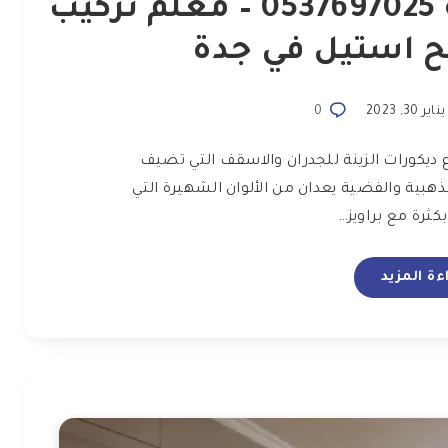
ديكورات استيل في مكه 0537697025 – معلم تركيب
ح استيل في جدة
ناير 30, 2023
0
ديكورات الزينة للجدران والاسقف التي تضيف
ذهبية والفضية يعدان من الألوان الشهيرة التي
ثرة مع براويز…
ءة المزيد