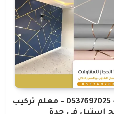
ديكورات استيل في مكه 0537697025 – معلم تركيب
ح استيل في جدة