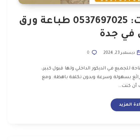
معلم ورق جدران مكة ت: 0537697025 طباعة ورق
 في جدة
ديسمبر 23, 2024
0
حة للجميع في الديكور الداخلي ولها قبول كبير،
ائع بسهولة وسرعة وبدون تكلفة باهظة. ومع
 أن كنت…
ءة المزيد