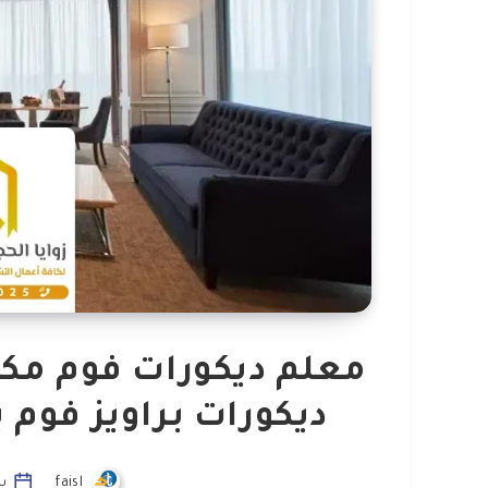
ديكورات براويز فوم 
faisl
سبت