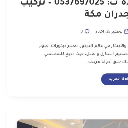
معلم ديكورات فوم جدة ت: 0537697025 – تركيب
دران مكة
نوفمبر 25, 2024
0
ابتكار في عالم الديكور. تعتبر ديكورات الفوم
 تصميم المنازل والفلل، حيث تتيح للمصممي
لاك خلق أجواء مريحة…
ءة المزيد