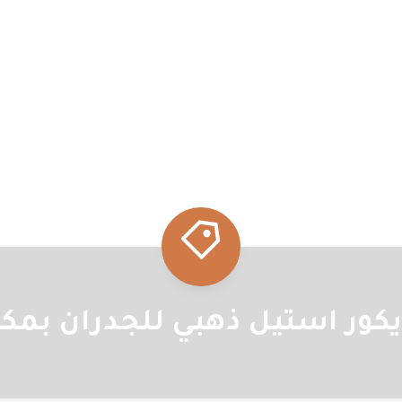
كور استيل ذهبي للجدران بمك